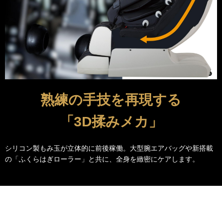
熟練の手技を再現する
「3D揉みメカ」
シリコン製もみ玉が立体的に前後稼働。大型腕エアバッグや新搭載
の「ふくらはぎローラー」と共に、全身を緻密にケアします。