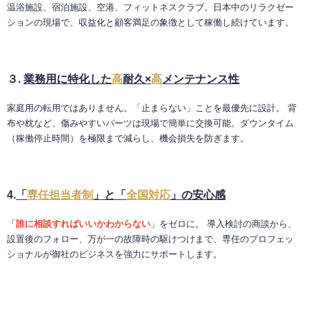
温浴施設、宿泊施設、空港、フィットネスクラブ。日本中のリラクゼー
ションの現場で、収益化と顧客満足の象徴として稼働し続けています。
３.
業務用に特化した
高
耐久×
高
メンテナンス性
家庭用の転用ではありません。「止まらない」ことを最優先に設計。 背
布や枕など、傷みやすいパーツは現場で簡単に交換可能。ダウンタイム
（稼働停止時間）を極限まで減らし、機会損失を防ぎます。
4.
「
専任担当者制
」と「
全国対応
」の安心感
「
誰に相談すればいいかわからない
」をゼロに。 導入検討の商談から、
設置後のフォロー、万が一の故障時の駆けつけまで、専任のプロフェッ
ショナルが御社のビジネスを強力にサポートします。