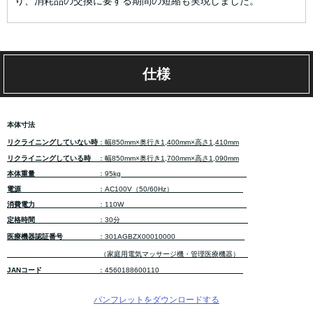
り、消耗品の交換に要する期間の短縮も実現しました。
仕様
本体寸法
リクライニングしていない時
：幅850mm×奥行き1,400mm×高さ1,410mm
リクライニングしている時
：幅850mm×奥行き1,700mm×高さ1,090mm
本体重量
：95kg
電源
：AC100V（50/60Hz）
消費電力
：110W
定格時間
：30分
医療機器認証番号
：301AGBZX00010000
（家庭用電気マッサージ機・管理医療機器）
JANコード
：4560188600110
パンフレットをダウンロードする