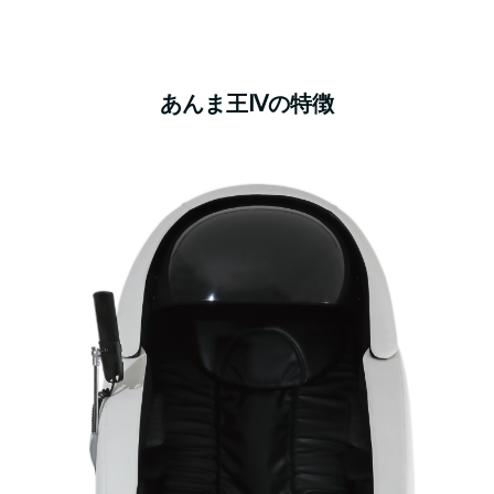
あんま王Ⅳの特徴