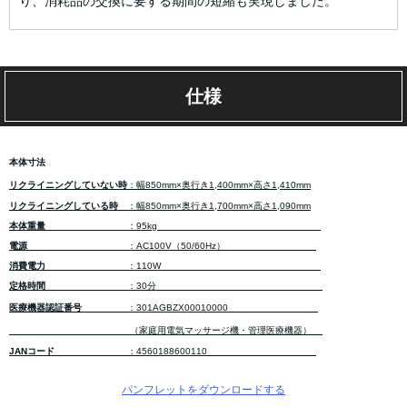
り、消耗品の交換に要する期間の短縮も実現しました。
仕様
本体寸法
リクライニングしていない時
：幅850mm×奥行き1,400mm×高さ1,410mm
リクライニングしている時
：幅850mm×奥行き1,700mm×高さ1,090mm
本体重量
：95kg
電源
：AC100V（50/60Hz）
消費電力
：110W
定格時間
：30分
医療機器認証番号
：301AGBZX00010000
（家庭用電気マッサージ機・管理医療機器）
JANコード
：4560188600110
パンフレットをダウンロードする