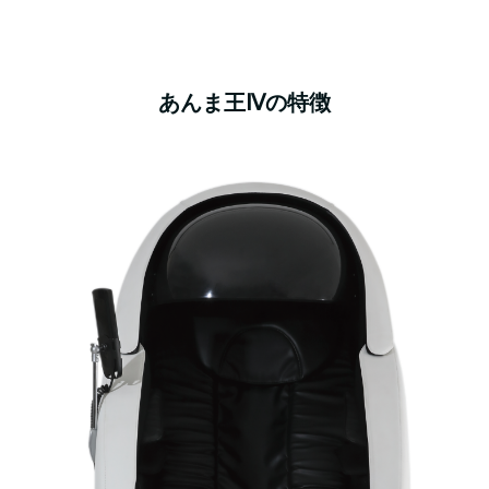
あんま王Ⅳの特徴